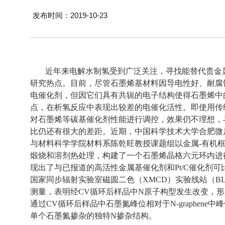
发布时间：2019-10-23
近年来电解水制氢受到广泛关注，寻找能替代贵金
研究热点。目前，尽管石墨烯基材料因导电性好、耐腐
电催化剂，但因它们具有共轭的电子结构使得石墨烯中
点，在析氢反应中表现出较差的电催化活性。即使用传
对石墨烯等碳基催化剂性能进行调控，效果仍不理想，
比仍还有很大的差距。近期，中国科学技术大学合肥微
与材料科学学院材料系陈乾旺教授课题组以金属
-
有机
煅烧和溶剂热处理，构建了一个石墨烯晶格六元环内进
现出了与已报道的高活性金属基催化剂和
Pt/C
催化剂可
国家同步辐射实验室磁圆二色（
XMCD
）实验线站（
BL
测量，表明经
CV
循环后样品中
N
原子构型发生改变，形
通过
CV
循环后样品中石墨氮峰位相对于
N-graphene
中峰
单个石墨氮掺杂的独特
N
掺杂结构。