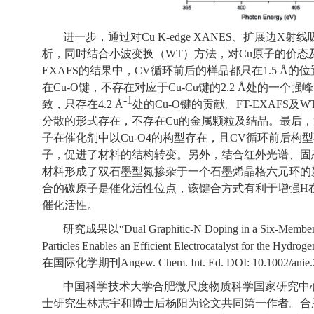
进一步，通过对
Cu K-edge XANES
、扩展边
X
射线
析，同时结合小波变换（
WT
）方法，对
Cu
原子的价态
EXAFS
的结果中，
CV
循环前后的样品都只在
1.5
Å
的位
在
Cu-O
键，不存在对应于
Cu-Cu
键的
2.2
Å
处的一个强峰
-1
致，只存在
4.2
Å
处的
Cu-O
键的贡献。
FT-EXAFS
及
W
分散的形式存在，不存在
Cu
的金属颗粒及结晶。最后，
子在催化剂中以
Cu-O4
的构型存在，且
CV
循环前后构型
子，促进了材料的结构转变。另外，结合红外光谱、固
材料形成了双石墨型氮掺杂于一个石墨烯晶格六元环的
合的碳原子是催化活性位点，该键合方式有利于增强
H
催化活性。
研究成果以“
Dual Graphitic-N Doping in a Six-Membe
Particles Enables an Efficient Electrocatalyst for the Hydrog
在国际化学期刊
Angew. Chem. Int. Ed. DOI: 10.1002/anie
中国科学技术大学合肥微尺度物质科学国家研究中
士研究生林志宇和博士后杨阳为论文共同第一作者。合