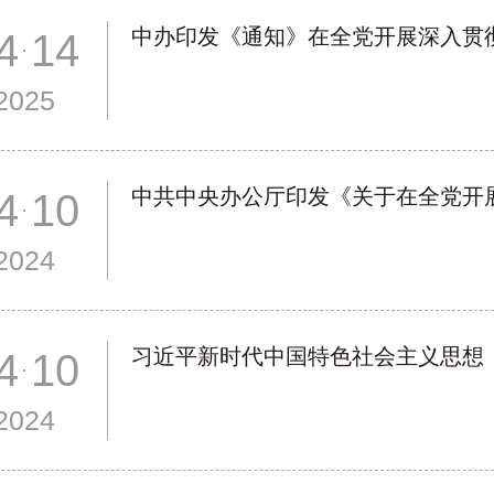
中办印发《通知》在全党开展深入贯
4 14
2025
中共中央办公厅印发《关于在全党开
4 10
2024
习近平新时代中国特色社会主义思想
4 10
2024