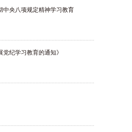
彻中央八项规定精神学习教育
展党纪学习教育的通知》