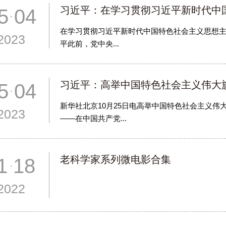
习近平：在学习贯彻习近平新时代中国
5 04
在学习贯彻习近平新时代中国特色社会主义思想主题
2023
平此前，党中央...
习近平：高举中国特色社会主义伟大旗帜
5 04
新华社北京10月25日电高举中国特色社会主义
2023
——在中国共产党...
老科学家系列微电影合集
1 18
2022