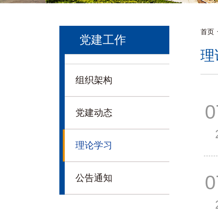
首页
党建工作
理
组织架构
0
党建动态
理论学习
0
公告通知