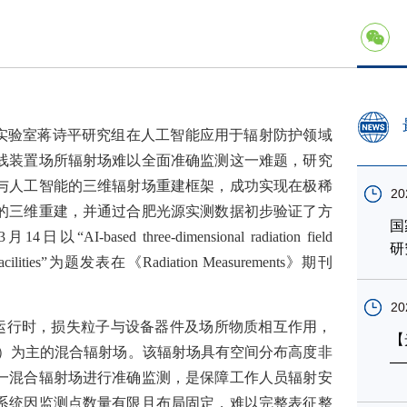
实验室蒋诗平研究组在人工智能应用于辐射防护领域
线装置场所辐射场难以全面准确监测这一难题，研究
与人工智能的三维辐射场重建框架，成功实现在极稀
20
的三维重建，并通过合肥光源实测数据初步验证了方
国
3
月
14
日以“
AI-based three-dimensional radiation field
研
cilities”
为题发表在《
Radiation Measurements
》期刊
20
运行时，损失粒子与设备器件及场所物质相互作用，
【
）为主的混合辐射场。该辐射场具有空间分布高度非
—
一混合辐射场进行准确监测，是保障工作人员辐射安
系统因监测点数量有限且布局固定，难以完整表征整