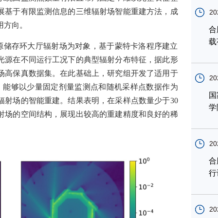
展基于有限监测信息的三维辐射场智能重建方法，成
20
用方向。
合
载
源储存环大厅辐射场为对象，基于蒙特卡洛程序建立
光源在不同运行工况下的典型辐射分布特征，据此形
场高保真数据集。在此基础上，研究组开发了适用于
20
，能够以少量固定剂量监测点和随机采样点数据作为
国
辐射场的智能重建。结果表明，在采样点数量少于
30
学
射场的空间结构，展现出较高的重建精度和良好的稀
20
合
行
20