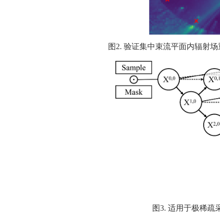
图
2.
验证集中束流平面内辐射场
图
3.
适用于极稀疏