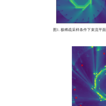
图
1.
极稀疏采样条件下束流平