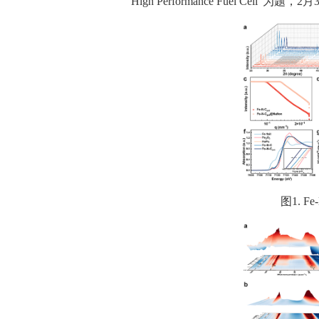
High Performance Fuel Cell”
为题，
2
月
图
1. Fe