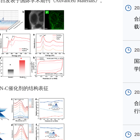
3
日发表于国际学术期刊《
Advanced Materials
》。
20
合
载
20
国
学
-N-C
催化剂的结构表征
20
合
行
20