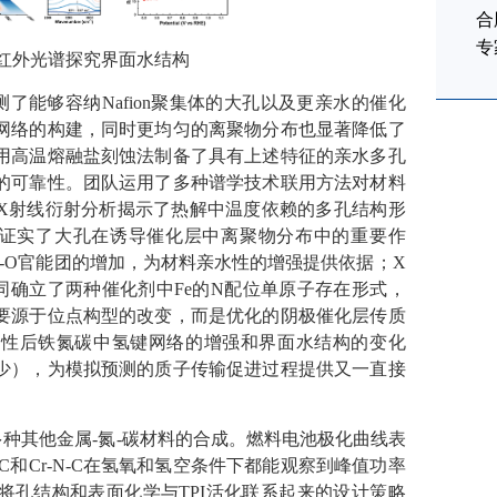
合
专
红外光谱探究界面水结构
测了能够容纳
Nafion
聚集体的大孔以及更亲水的催化
网络的构建，同时更均匀的离聚物分布也显著降低了
用高温熔融盐刻蚀法制备了具有上述特征的亲水多孔
的可靠性。团队运用了多种谱学技术联用方法对材料
X
射线衍射分析揭示了热解中温度依赖的多孔结构形
证实了大孔在诱导催化层中离聚物分布中的重要作
-O
官能团的增加，为材料亲水性的增强提供依据；
X
同确立了两种催化剂中
Fe
的
N
配位单原子存在形式，
要源于位点构型的改变，而是优化的阴极催化层传质
改性后铁氮碳中氢键网络的增强和界面水结构的变化
少），为模拟预测的质子传输促进过程提供又一直接
多种其他金属
-
氮
-
碳材料的合成。燃料电池极化曲线表
-C
和
Cr-N-C
在氢氧和氢空条件下都能观察到峰值功率
将孔结构和表面化学与
TPI
活化联系起来的设计策略