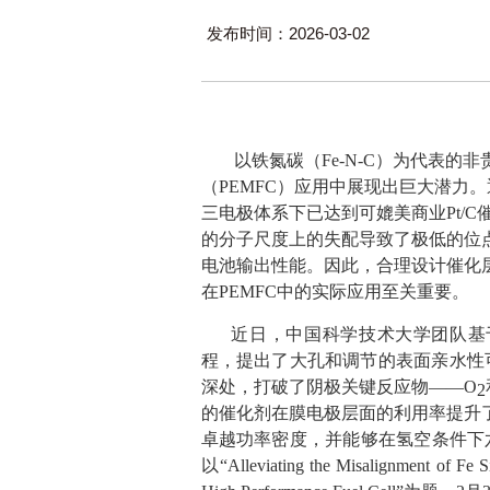
发布时间：2026-03-02
以铁氮碳（
Fe-N-C
）为代表的非
（
PEMFC
）应用中展现出巨大潜力。
三电极体系下已达到可媲美商业
Pt/C
的分子尺度上的失配导致了极低的位
电池输出性能。因此，合理设计催化
在
PEMFC
中的实际应用至关重要。
近日，中国科学技术大学团队基
程，提出了大孔和调节的表面亲水性
深处，打破了阴极关键反应物——
O
2
的催化剂在膜电极层面的利用率提升
卓越功率密度，并能够在氢空条件下
以“
Alleviating the Misalignment of Fe Si