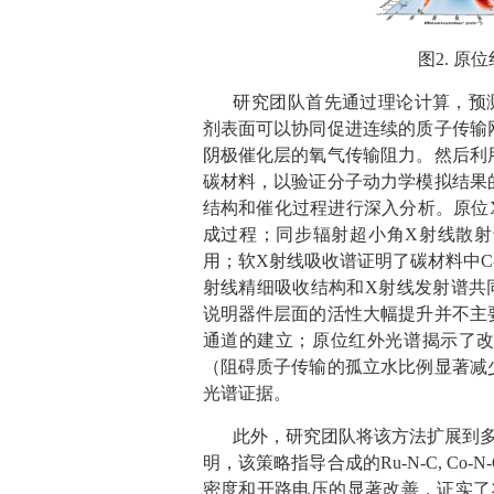
图
2.
原位
研究团队首先通过理论计算，预
剂表面可以协同促进连续的质子传输
阴极催化层的氧气传输阻力。然后利
碳材料，以验证分子动力学模拟结果
结构和催化过程进行深入分析。原位
成过程；同步辐射超小角
X
射线散射
用；软
X
射线吸收谱证明了碳材料中
C
射线精细吸收结构和
X
射线发射谱共
说明器件层面的活性大幅提升并不主
通道的建立；原位红外光谱揭示了
（阻碍质子传输的孤立水比例显著减
光谱证据。
此外，研究团队将该方法扩展到
明，该策略指导合成的
Ru-N-C, Co-N
密度和开路电压的显著改善，证实了