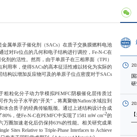
贵金属单原子催化剂（
SACs
）在质子交换膜燃料电池
通过对
Fe
位点的几何和电子结构进行调控，
Fe-N-C
在
催化剂的活性。然而，由于单原子在三相界面（
TPI
）
20
点利用率，使得
SACs
的高本征活性难以转化为实际的
层结构以增加反应物可及的单原子位点密度对于
SACs
国
研
于粗粒化分子动力学模拟
PEMFC
阴极催化层传质过
可作为分子水平的“开关”，将离聚物
Nafion/
水域拉到
20
和水合质子的经典传输瓶颈。通过上述结构设计合成
-2
【
了
80%
，使
Fe-N-C
在
PEMFC
中实现了
1581 mW cm
的
—
六万圈加速老化后仍保持
63%
的性能。相关研究成果
ngle Sites Relative to Triple-Phase Interfaces to Achieve