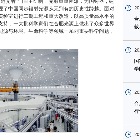
代“追光者”们自主研制，克服重重困难，为国铸器，建
20
现了中国同步辐射光源从无到有的历史性跨越。面对
实验室进行二期工程和重大改造，以高质量高水平的
合
支持，一大批科学家们在合肥光源上做出了众多世界
载
能源与环境、生命科学等领域一系列重要科学问题，
20
国
学
20
合
行
20