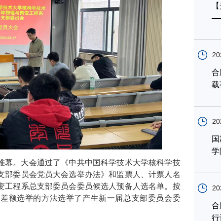
【
—
20
合
载
20
国
学
帷幕。大会通过了《中共中国科学技术大学核科学技
支部委员会党员大会选举办法》和监票人、计票人名
变工程系总支部委员会委员候选人预备人选名单。按
20
与差额选举的方法选举了产生新一届总支部委员会委
合
行