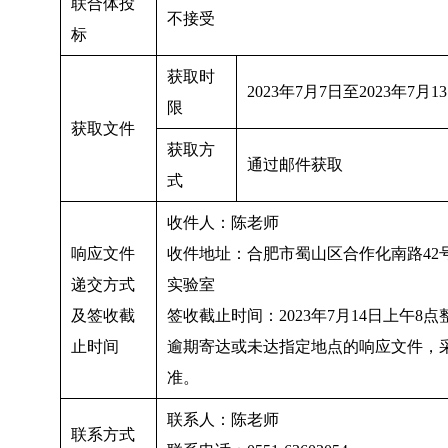
联合体投
不接受
标
获取时
2023
年
7
月
7
日至
2023
年
7
月
13
限
获取文件
获取方
通过邮件获取
式
收件人：陈老师
响应文件
收件地址：合肥市蜀山区合作化南路
42
递交方式
实验室
及签收截
签收截止时间：
2023
年
7
月
14
日上午
8
点
止时间
逾期寄达或未达指定地点的响应文件，
准。
联系人：陈老师
联系方式