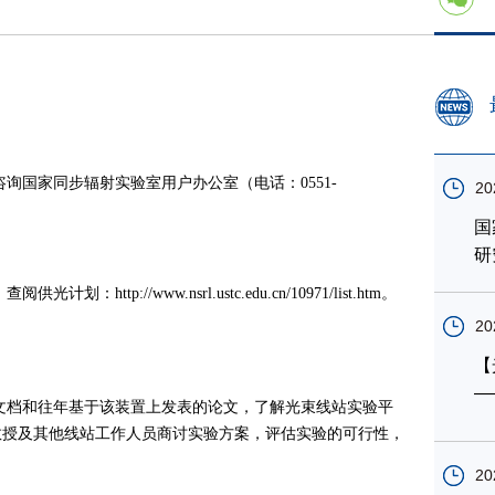
咨询国家同步辐射实验室用户办公室（电话：
0551-
20
国
研
，查阅供光计划：
http://www.nsrl.ustc.edu.cn/10971/list.htm。
20
【
—
文档和往年基于该装置上发表的论文，了解光束线站实验平
教授及其他线站工作人员商讨实验方案，评估实验的可行性，
20