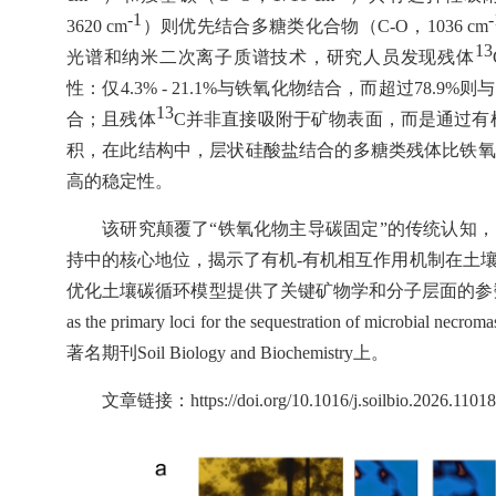
-1
-
3620 cm
）则优先结合多糖类化合物（
C-O
，
1036 cm
13
光谱和纳米二次离子质谱技术，研究人员发现残体
性：仅
4.3% - 21.1%
与铁氧化物结合，而超过
78.9%
则与
13
合；且残体
C
并非直接吸附于矿物表面，而是通过有
积，在此结构中，层状硅酸盐结合的多糖类残体比铁氧
高的稳定性。
该研究颠覆了“铁氧化物主导碳固定”的传统认知
持中的核心地位，揭示了有机
-
有机相互作用机制在土
优化土壤碳循环模型提供了关键矿物学和分子层面的参
as the primary loci for the sequestration of microbial necroma
著名期刊
Soil Biology and Biochemistry
上。
文章链接：
https://doi.org/10.1016/j.soilbio.2026.1101