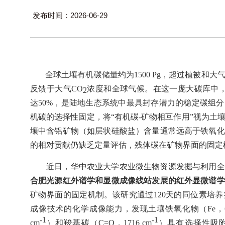
发布时间：2026-06-29
全球土壤有机碳储量约为
1500 Pg
，超过植被和大
反馈于大气
CO
浓度和全球气候。在这一庞大碳库中
2
达
50%
，是陆地生态系统中最具封存潜力的稳定碳组分
机碳的选择性固定，将“有机碳
-
矿物相互作用”视为土
壤中含铝矿物（如层状硅酸盐）含量通常远高于铁氧化
的相对贡献仍缺乏定量评估，残体碳在矿物界面的固定
近日，华中农业大学农业微生物资源发掘与利用全
合肥光源红外谱学和显微成像线站发展的红外显微谱学
矿物界面的固定机制。该研究通过
120
天的同位素培养
成像技术的化学成像能力，发现土壤铁氧化物（
Fe
，
-1
-1
cm
）和羧基碳（
C=O
，
1716 cm
）具有选择性吸