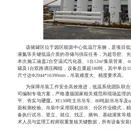
该储罐区位于园区能源中心低温厅东侧，是项目低
液氮等关键低温介质的存储与供应任务，为超导腔、光
本次施工涵盖
2
台空温式汽化器、
1
台
12m³
集装管束、
4
罐及
1
台双路调压阀组，设备总重超
180
吨，其中单台
1
尺寸达
Φ2944*16390mm
，吊装难度大、精度要求高。
为保障吊装工作安全高效推进，低温系统团队联合
司编制专项方案，严格遵循国家相关规范和现场监理的
平、夯实与
硬度
，
对
130
吨主吊吊车、
80
吨副吊吊车及
φ
面检测校验。吊装中采用双机抬吊、分区作业模式，精
备执行试吊、竖立、就位、找正、摘钩、基础灌浆等规
术人员与监理工程师双重复核关键数据，所有设备安装