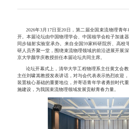
2026
年
3
月
17
日至
20
日，第二届全国束流物理青年
开。本届论坛由中国物理学会、中国核学会粒子加速器
同步辐射实验室承办。来自全国
59
家科研院所、高校
研人员齐聚一堂，围绕束流物理领域的前沿进展开展深
京大学颜学庆教授担任本届论坛共同主席。
论坛开幕式上，清华大学工程物理系主任黄文会教
主任刘啸嵩教授发表讲话，对与会代表表示热烈欢迎，
装置核心基础的重要地位，并寄语青年学者勇担时代重
施建设，为我国束流物理领域发展贡献青春力量。