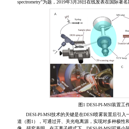
spectrometry”
为题，
2019
年
3
月
28
日在线发表在国际著名
图
1 DESI-PI-MSI
装置工
DESI-PI-MSI
技术的关键是在
DESI
喷雾装置后引入
道（图
1
），可通过开、关光电离源，实现对多种极性
像。研究表明，在正离子模式下，
DESI-PI-MSI
可将小