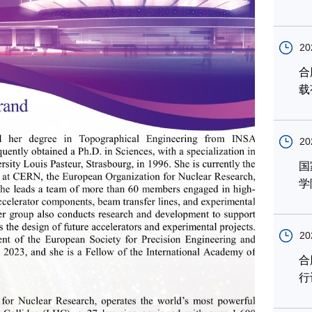
20
合
载
20
国
学
20
合
行