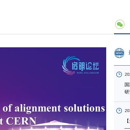
20
国
研
20
【
—