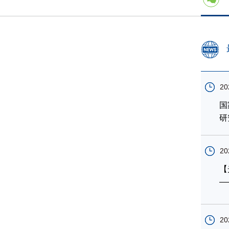
20
国
研
20
【
—
20