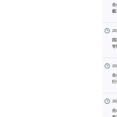
合
载
20
国
学
20
合
行
20
合
专