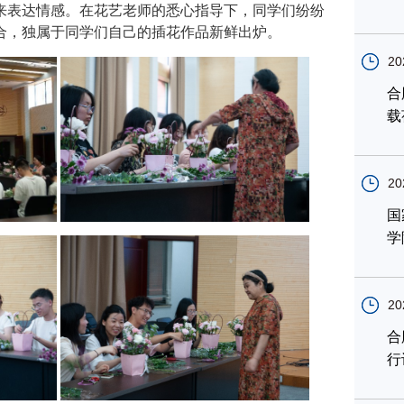
来表达情感。在花艺老师的悉心指导下，同学们纷纷
合，独属于同学们自己的插花作品新鲜出炉。
20
合
载
20
国
学
20
合
行