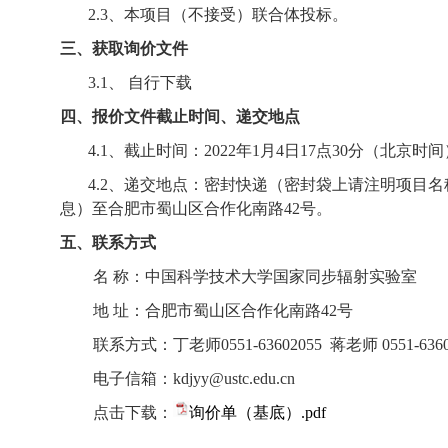
2.3
、本项目（不接受）联合体投标。
三、获取询价文件
3.1
、 自行下载
四、报价文件截止时间、递交地点
4.1
、截止时间：
2022
年
1
月
4
日
17
点
30
分（北京时间
4.2
、递交地点：密封快递（密封袋上请注明项目名
息）至合肥市蜀山区合作化南路
42
号。
五、联系方式
名 称：中国科学技术大学国家同步辐射实验室
地 址：合肥市蜀山区合作化南路
42
号
联系方式：丁老师
0551-63602055
蒋老师
0551-636
电子信箱：
kdjyy@ustc.edu.cn
点击下载：
询价单（基底）.pdf